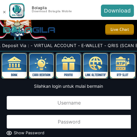
Bolagila
Download
×
Download Bolagila Mobile
Live Chat
Via : - VIRTUAL ACCOUNT - E-WALLET - QRIS (SCAN BARCODE). L
Silahkan login untuk mulai bermain
Show Password